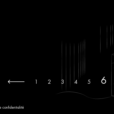
6
1
2
3
4
5
e confidentialité