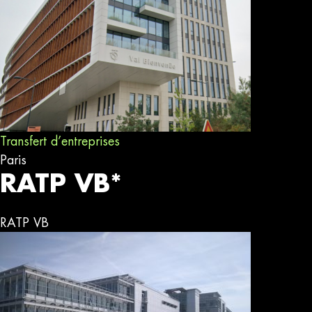
Transfert d’entreprises
Paris
RATP VB*
RATP VB